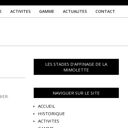
E
ACTIVITES
GAMME
ACTUALITES
CONTACT
Prim
Navi
Men
LES STADES D’AFFINAGE DE LA
MIMOLETTE
NAVIGUER SUR LE SITE
NIER.
ACCUEIL
HISTORIQUE
ACTIVITES