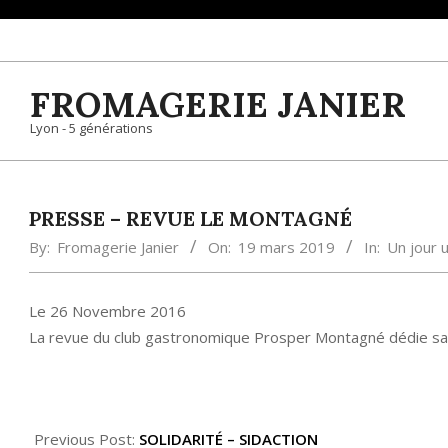
Skip
to
content
FROMAGERIE JANIER
Lyon - 5 générations
PRESSE – REVUE LE MONTAGNÉ
By:
Fromagerie Janier
On:
19 mars 2019
In:
Un jour 
Le 26 Novembre 2016
La revue du club gastronomique Prosper Montagné dédie sa ru
2019-
03-
Previous Post:
SOLIDARITÉ – SIDACTION