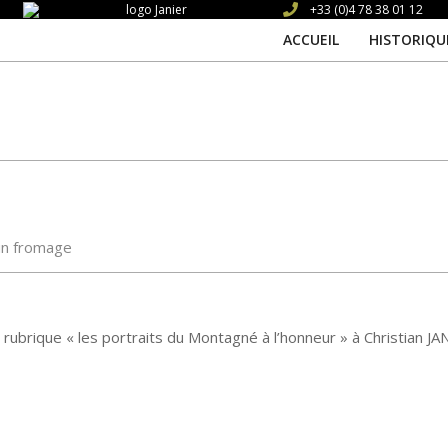
+33 (0)4 78 38 01 12
ACCUEIL
HISTORIQU
un fromage
brique « les portraits du Montagné à l’honneur » à Christian JA